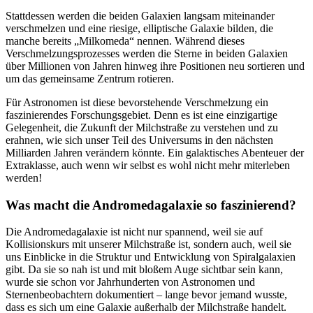
Stattdessen werden die beiden Galaxien langsam miteinander
verschmelzen und eine riesige, elliptische Galaxie bilden, die
manche bereits „Milkomeda“ nennen. Während dieses
Verschmelzungsprozesses werden die Sterne in beiden Galaxien
über Millionen von Jahren hinweg ihre Positionen neu sortieren und
um das gemeinsame Zentrum rotieren.
Für Astronomen ist diese bevorstehende Verschmelzung ein
faszinierendes Forschungsgebiet. Denn es ist eine einzigartige
Gelegenheit, die Zukunft der Milchstraße zu verstehen und zu
erahnen, wie sich unser Teil des Universums in den nächsten
Milliarden Jahren verändern könnte. Ein galaktisches Abenteuer der
Extraklasse, auch wenn wir selbst es wohl nicht mehr miterleben
werden!
Was macht die Andromedagalaxie so faszinierend?
Die Andromedagalaxie ist nicht nur spannend, weil sie auf
Kollisionskurs mit unserer Milchstraße ist, sondern auch, weil sie
uns Einblicke in die Struktur und Entwicklung von Spiralgalaxien
gibt. Da sie so nah ist und mit bloßem Auge sichtbar sein kann,
wurde sie schon vor Jahrhunderten von Astronomen und
Sternenbeobachtern dokumentiert – lange bevor jemand wusste,
dass es sich um eine Galaxie außerhalb der Milchstraße handelt.