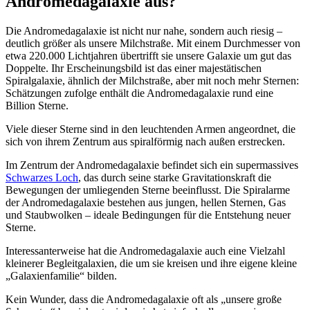
Andromedagalaxie aus?
Die Andromedagalaxie ist nicht nur nahe, sondern auch riesig –
deutlich größer als unsere Milchstraße. Mit einem Durchmesser von
etwa 220.000 Lichtjahren übertrifft sie unsere Galaxie um gut das
Doppelte. Ihr Erscheinungsbild ist das einer majestätischen
Spiralgalaxie, ähnlich der Milchstraße, aber mit noch mehr Sternen:
Schätzungen zufolge enthält die Andromedagalaxie rund eine
Billion Sterne.
Viele dieser Sterne sind in den leuchtenden Armen angeordnet, die
sich von ihrem Zentrum aus spiralförmig nach außen erstrecken.
Im Zentrum der Andromedagalaxie befindet sich ein supermassives
Schwarzes Loch
, das durch seine starke Gravitationskraft die
Bewegungen der umliegenden Sterne beeinflusst. Die Spiralarme
der Andromedagalaxie bestehen aus jungen, hellen Sternen, Gas
und Staubwolken – ideale Bedingungen für die Entstehung neuer
Sterne.
Interessanterweise hat die Andromedagalaxie auch eine Vielzahl
kleinerer Begleitgalaxien, die um sie kreisen und ihre eigene kleine
„Galaxienfamilie“ bilden.
Kein Wunder, dass die Andromedagalaxie oft als „unsere große