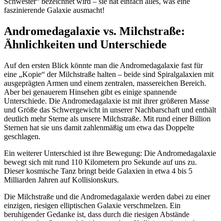
Schwester“ bezeichnet wird – sie hat einfach alles, was eine
faszinierende Galaxie ausmacht!
Andromedagalaxie vs. Milchstraße:
Ähnlichkeiten und Unterschiede
Auf den ersten Blick könnte man die Andromedagalaxie fast für
eine „Kopie“ der Milchstraße halten – beide sind Spiralgalaxien mit
ausgeprägten Armen und einem zentralen, massereichen Bereich.
Aber bei genauerem Hinsehen gibt es einige spannende
Unterschiede. Die Andromedagalaxie ist mit ihrer größeren Masse
und Größe das Schwergewicht in unserer Nachbarschaft und enthält
deutlich mehr Sterne als unsere Milchstraße. Mit rund einer Billion
Sternen hat sie uns damit zahlenmäßig um etwa das Doppelte
geschlagen.
Ein weiterer Unterschied ist ihre Bewegung: Die Andromedagalaxie
bewegt sich mit rund 110 Kilometern pro Sekunde auf uns zu.
Dieser kosmische Tanz bringt beide Galaxien in etwa 4 bis 5
Milliarden Jahren auf Kollisionskurs.
Die Milchstraße und die Andromedagalaxie werden dabei zu einer
einzigen, riesigen elliptischen Galaxie verschmelzen. Ein
beruhigender Gedanke ist, dass durch die riesigen Abstände