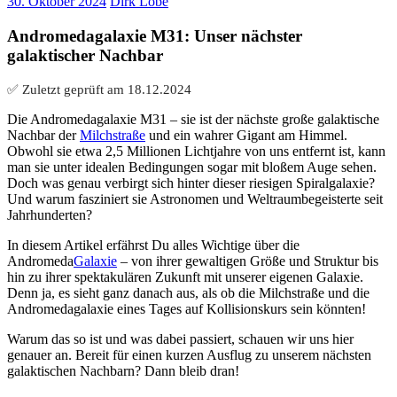
30. Oktober 2024
Dirk Löbe
Andromedagalaxie M31: Unser nächster
galaktischer Nachbar
✅ Zuletzt geprüft am
18.12.2024
Die Andromedagalaxie M31 – sie ist der nächste große galaktische
Nachbar der
Milchstraße
und ein wahrer Gigant am Himmel.
Obwohl sie etwa 2,5 Millionen Lichtjahre von uns entfernt ist, kann
man sie unter idealen Bedingungen sogar mit bloßem Auge sehen.
Doch was genau verbirgt sich hinter dieser riesigen Spiralgalaxie?
Und warum fasziniert sie Astronomen und Weltraumbegeisterte seit
Jahrhunderten?
In diesem Artikel erfährst Du alles Wichtige über die
Andromeda
Galaxie
– von ihrer gewaltigen Größe und Struktur bis
hin zu ihrer spektakulären Zukunft mit unserer eigenen Galaxie.
Denn ja, es sieht ganz danach aus, als ob die Milchstraße und die
Andromedagalaxie eines Tages auf Kollisionskurs sein könnten!
Warum das so ist und was dabei passiert, schauen wir uns hier
genauer an. Bereit für einen kurzen Ausflug zu unserem nächsten
galaktischen Nachbarn? Dann bleib dran!