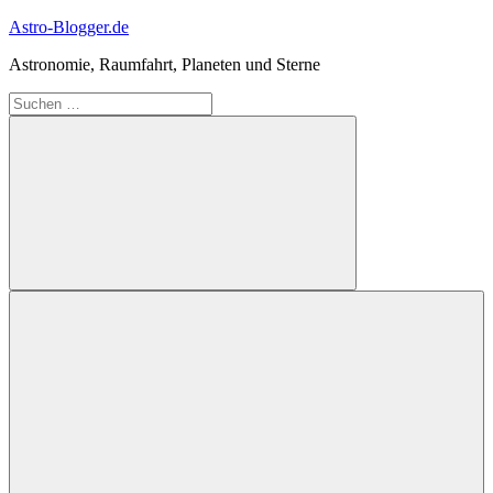
Zum
Astro-Blogger.de
Inhalt
Astronomie, Raumfahrt, Planeten und Sterne
springen
Suchen
nach:
Suchen