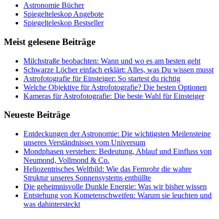
Astronomie Bücher
Spiegelteleskop Angebote
Spiegelteleskop Bestseller
Meist gelesene Beiträge
Milchstraße beobachten: Wann und wo es am besten geht
Schwarze Löcher einfach erklärt: Alles, was Du wissen musst
Astrofotografie für Einsteiger: So startest du richtig
Welche Objektive für Astrofotografie? Die besten Optionen
Kameras für Astrofotografie: Die beste Wahl für Einsteiger
Neueste Beiträge
Entdeckungen der Astronomie: Die wichtigsten Meilensteine
unseres Verständnisses vom Universum
Mondphasen verstehen: Bedeutung, Ablauf und Einfluss von
Neumond, Vollmond & Co.
Heliozentrisches Weltbild: Wie das Fernrohr die wahre
Struktur unseres Sonnensystems enthüllte
Die geheimnisvolle Dunkle Energie: Was wir bisher wissen
Entstehung von Kometenschweifen: Warum sie leuchten und
was dahintersteckt