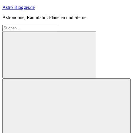
Zum
Astro-Blogger.de
Inhalt
Astronomie, Raumfahrt, Planeten und Sterne
springen
Suchen
nach:
Suchen