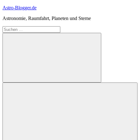
Zum
Astro-Blogger.de
Inhalt
Astronomie, Raumfahrt, Planeten und Sterne
springen
Suchen
nach:
Suchen