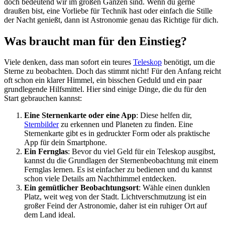
doch bedeutend wir im großen Ganzen sind. Wenn du gerne
draußen bist, eine Vorliebe für Technik hast oder einfach die Stille
der Nacht genießt, dann ist Astronomie genau das Richtige für dich.
Was braucht man für den Einstieg?
Viele denken, dass man sofort ein teures
Teleskop
benötigt, um die
Sterne zu beobachten. Doch das stimmt nicht! Für den Anfang reicht
oft schon ein klarer Himmel, ein bisschen Geduld und ein paar
grundlegende Hilfsmittel. Hier sind einige Dinge, die du für den
Start gebrauchen kannst:
Eine Sternenkarte oder eine App
: Diese helfen dir,
Sternbilder
zu erkennen und Planeten zu finden. Eine
Sternenkarte gibt es in gedruckter Form oder als praktische
App für dein Smartphone.
Ein Fernglas
: Bevor du viel Geld für ein Teleskop ausgibst,
kannst du die Grundlagen der Sternenbeobachtung mit einem
Fernglas lernen. Es ist einfacher zu bedienen und du kannst
schon viele Details am Nachthimmel entdecken.
Ein gemütlicher Beobachtungsort
: Wähle einen dunklen
Platz, weit weg von der Stadt. Lichtverschmutzung ist ein
großer Feind der Astronomie, daher ist ein ruhiger Ort auf
dem Land ideal.